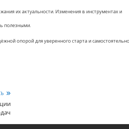
жания их актуальности. Изменения в инструментах и
сь полезными.
дёжной опорой для уверенного старта и самостоятельн
СЬ
ации
адач